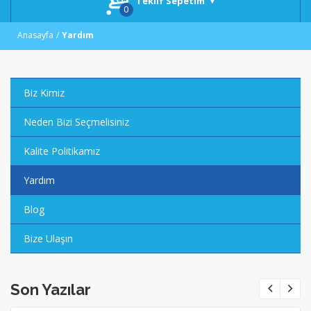
Teklif Sepetim
Anasayfa
Yardım
Biz Kimiz
Neden Bizi Seçmelisiniz
Kalite Politikamız
Yardım
Blog
Bize Ulaşın
Son Yazılar