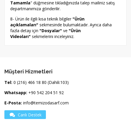
Tamamla
" düğmesine tıkladığınızda talep mailiniz satış
departmanımıza gönderilir.
8- Ürün ile ilgili kısa teknik bilgiler
"Ürün
açıklamaları"
sekmesinde bulumaktadır. Ayrıca daha
fazla detay için
"Dosyalar"
ve
"Ürün
Videoları"
sekmelerini inceleyiniz.
Müşteri Hizmetleri
Tel:
0 (216) 466 18 80 (Dahili:103)
Whatsapp:
+90 542 204 51 92
E-Posta:
info@temizodasarf.com
Canlı Destek