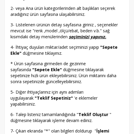
2- veya Ana ürün kategorilerinden alt başlıkları seçerek
aradığınız ürün sayfasına ulaşabilirsiniz.
3- Listelenen ürünün detay sayfasına giriniz , seçenekler
mevcut ise "renk ,model ,ölçü/ebat, beden v.b." sağ
kısımdaki detay menülerinden
seçiminizi yapınız.
4- İhtiyaç duyulan miktar/adet seçiminizi yapıp
"Sepete
Ekle"
düğmesine tıklayınız.
* Ürün sayfasına girmeden de gezinme
sayfasında
"Sepete Ekle"
düğmesine tıklayarak
sepetinize hızlı ürün ekleyebilirsiniz. Ürün miktarını daha
sonra sepetinizde güncelleyebilirsiniz.
5- Diğer ihtiyaçlarınız için aynı adımları
uygulayarak
"Teklif Sepetiniz"
'e eklemeler
yapabilirsiniz.
6- Talep listeniz tamamlandığında "
Teklif Oluştur
"
düğmesine tıklayarak işleme devam ediniz.
7- Çıkan ekranda "*" olan bilgileri doldurup "
İşlemi