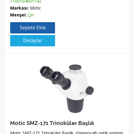
1100104601142
Markası:
Motic
Menşei:
Çin
Sepete Ekle
Detaylar
Motic SMZ-171 Trinoküler Başlık
Motic SMZ-171 Trinoküler Başlık, Greenough optik sistemi