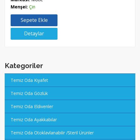
Menşei:
Çin
Sepete Ekle
Detaylar
Kategoriler
Temiz Oda Kıyafet
Temiz Oda Gözlük
Temiz Oda Eldivenler
Temiz Oda Ayakkabılar
Temiz Oda Otoklavlanabilir /Steril Ürünler