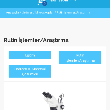
Teklif Sepetim
Anasayfa
Ürünler
Mikroskoplar
Rutin İşlemler/Araştırma
Rutin İşlemler/Araştırma
Eğitim
Rutin
İşlemler/Araştırma
Endüstri & Materyal
Çözümleri