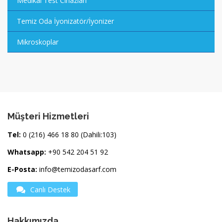
Medikal Test Cihazları
Temiz Oda İyonizatör/İyonizer
Mikroskoplar
Müşteri Hizmetleri
Tel:
0 (216) 466 18 80 (Dahili:103)
Whatsapp:
+90 542 204 51 92
E-Posta:
info@temizodasarf.com
Canlı Destek
Hakkımızda