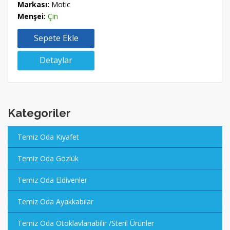
Markası:
Motic
Menşei:
Çin
Sepete Ekle
Detaylar
Kategoriler
Temiz Oda Kıyafet
Temiz Oda Gözlük
Temiz Oda Eldivenler
Temiz Oda Ayakkabılar
Temiz Oda Otoklavlanabilir /Steril Ürünler