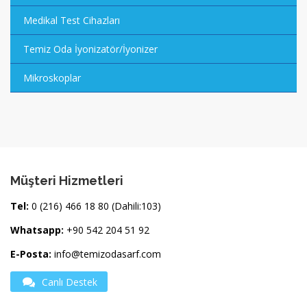
Medikal Test Cihazları
Temiz Oda İyonizatör/İyonizer
Mikroskoplar
Müşteri Hizmetleri
Tel:
0 (216) 466 18 80 (Dahili:103)
Whatsapp:
+90 542 204 51 92
E-Posta:
info@temizodasarf.com
Canlı Destek