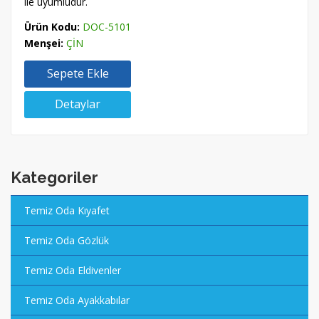
ile uyumludur.
Ürün Kodu:
DOC-5101
Menşei:
ÇİN
Sepete Ekle
Detaylar
Kategoriler
Temiz Oda Kıyafet
Temiz Oda Gözlük
Temiz Oda Eldivenler
Temiz Oda Ayakkabılar