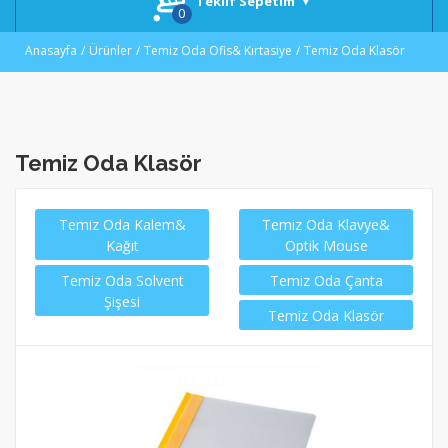
Teklif Sepetim
Anasayfa
Ürünler
Temiz Oda Ofis& Kırtasiye
Temiz Oda Klasör
Temiz Oda Klasör
Temiz Oda Kalem&
Temiz Oda Klavye&
Kağıt
Optik Mouse
Temiz Oda Solvent
Temiz Oda Çanta
Şişesi
Temiz Oda Klasör