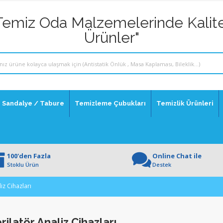
Temiz Oda Malzemelerinde Kalite
Ürünler"
Sandalye / Tabure
Temizleme Çubukları
Temizlik Ürünleri
100'den Fazla
Online Chat ile
Stoklu Ürün
Destek
iz Cihazları
rilatör Analiz Cihazları