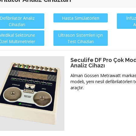
Defibrilatör Analiz
Hasta Simülatörleri
İnfü
Cihazları
A
Medikal Sektörüne
Ultrason Sistemleri için
Özel Multimetreler
Test Cihazları
Seculife DF Pro Çok Mod
Analiz Cihazı
Alman Gossen Metrawatt markası
modeli, yeni nesil defibrilatörleri t
araçtır.