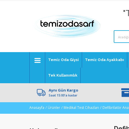
"
Temiz Oda Giysi
Temiz Oda Ayakkabı
Tek Kullanımlık
Aynı Gün Kargo
Saat 15:00'a kadar
Anasayfa
Ürünler
Medikal Test Cihazları
Defibrilatör Anal
Defib