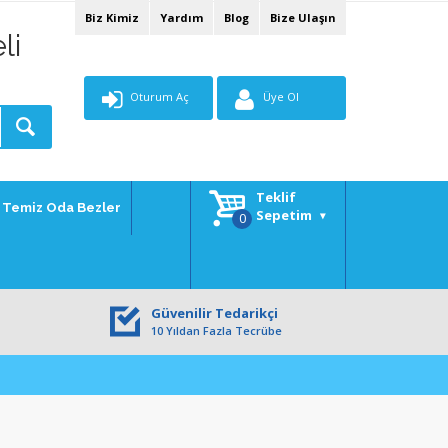
Biz Kimiz
Yardım
Blog
Bize Ulaşın
li
Oturum Aç
Üye Ol
Teklif
Temiz Oda Bezler
Sepetim
Güvenilir Tedarikçi
10 Yıldan Fazla Tecrübe