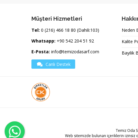
Müşteri Hizmetleri
Hakkı
Tel:
0 (216) 466 18 80 (Dahili:103)
Neden Bi
Whatsapp:
+90 542 204 51 92
Kalite P
E-Posta:
info@temizodasarf.com
Bayilik 
Canlı Destek
Temiz Oda S
Web sitemizde bulunan içeriklerin izinsiz 