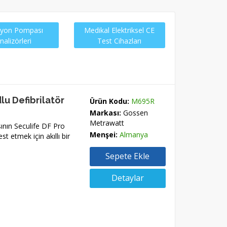
zyon Pompası
Medikal Elektriksel CE
nalizörleri
Test Cihazları
lu Defibrilatör
Ürün Kodu:
M695R
Markası:
Gossen
Metrawatt
nın Seculife DF Pro
Menşei:
Almanya
est etmek için akıllı bir
Sepete Ekle
Detaylar