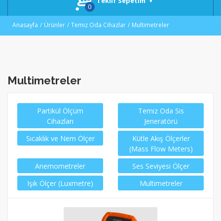
Teklif Sepetim
Anasayfa
Ürünler
Temiz Oda Cihazlar
Multimetreler
Multimetreler
Partikül Ölçüm
Temiz Oda Sis
Cihazları
Jeneratörü
Sıcaklık ve Nem Ölçer
Kütle Akış Ölçerler
(Mass Flow Meters)
Anemometreler
Ses Seviyesi Ölçer
Işık Ölçer (Luxmetre)
Multimetreler