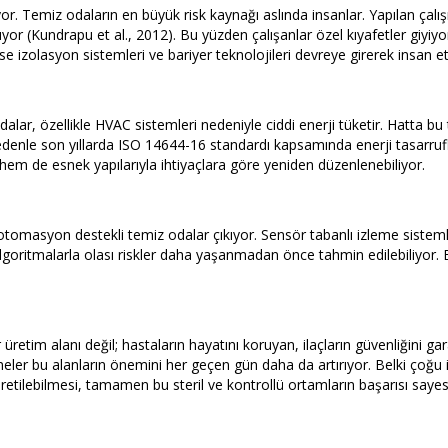
yor. Temiz odaların en büyük risk kaynağı aslında insanlar. Yapılan ç
or (Kundrapu et al., 2012). Bu yüzden çalışanlar özel kıyafetler giyiyor
se izolasyon sistemleri ve bariyer teknolojileri devreye girerek insan etk
odalar, özellikle HVAC sistemleri nedeniyle ciddi enerji tüketir. Hatta b
 nedenle son yıllarda ISO 14644-16 standardı kapsamında enerji tasarru
em de esnek yapılarıyla ihtiyaçlara göre yeniden düzenlenebiliyor.
otomasyon destekli temiz odalar çıkıyor. Sensör tabanlı izleme sistemle
i algoritmalarla olası riskler daha yaşanmadan önce tahmin edilebiliyo
üretim alanı değil; hastaların hayatını koruyan, ilaçların güvenliğini ga
şmeler bu alanların önemini her geçen gün daha da artırıyor. Belki çoğu 
retilebilmesi, tamamen bu steril ve kontrollü ortamların başarısı say