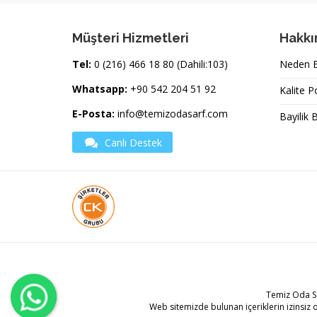
Müşteri Hizmetleri
Hakkı
Tel:
0 (216) 466 18 80 (Dahili:103)
Neden Bi
Whatsapp:
+90 542 204 51 92
Kalite P
E-Posta:
info@temizodasarf.com
Bayilik 
Canlı Destek
Temiz Oda S
Web sitemizde bulunan içeriklerin izinsiz 