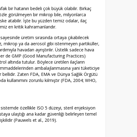
ak bir hatanın bedeli çok büyük olabilir. Birkaç
özle görülmeyen bir mikrop bile, milyonlarca
ske atabilir. İşte bu yüzden temiz odalar, ilaç
miz en kritik kahramanlarıdır.
 sayesinde üretim sırasında ortaya çıkabilecek
z, mikrop ya da aerosol gibi istenmeyen partiküller,
rdımıyla havadan ayrıştırılır. Üstelik sadece hava
törler de GMP (Good Manufacturing Practices)
ol altında tutulur. Böylece üretilen ilaçların
ın hammaddelerinden ambalajlanmasına yani tüketiciye
r bellidir. Zaten FDA, EMA ve Dünya Sağlık Örgütü
 oda kullanımını zorunlu kılmıştır (FDA, 2004; WHO,
 sistemde özellikle ISO 5 düzeyi, steril enjeksiyon
astaya ulaştığı ana kadar güvenliği belirleyen temel
şkilidir (Pauwels et al., 2019).