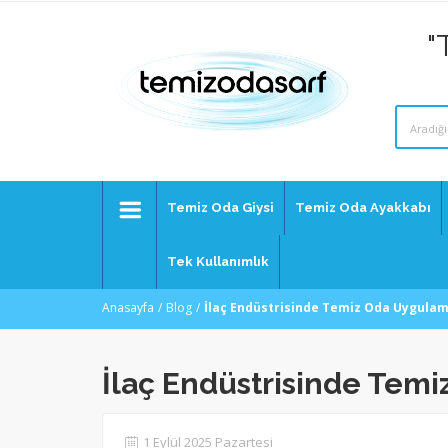
"
Temiz Oda Giysi
Temiz Oda Ayakkabı
Tek Kullanımlık
Anasayfa
Blog
İlaç Endüstrisinde Temiz Oda Uygulam
İlaç Endüstrisinde Tem
1 Eylül 2025 Pazartesi