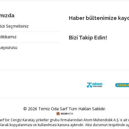
mızda
Haber bültenimize kay
zi Seçmelisiniz
olitikamız
Bizi Takip Edin!
Başvurusu
© 2026 Temiz Oda Sarf Tüm Hakları Saklıdır.
arf bir
Cengiz Karataş
şirketler grubu firmalarından Atom Mühendislik A.Ş.'e ait w
olarak kopyalanması ve kullanılması kanuna aykırıdır. Aksi durumun tespitinde uy