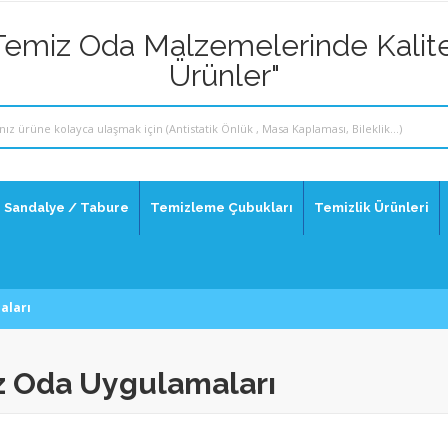
Temiz Oda Malzemelerinde Kalite
Ürünler"
Sandalye / Tabure
Temizleme Çubukları
Temizlik Ürünleri
aları
iz Oda Uygulamaları