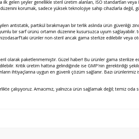
ilk gelen şeyler genellikle steril üretim alanları, ISO standartları vey
da düzenini korumak, sadece yüksek teknolojiye sahip cihazlarla değil, 
ilen antistatik, partikül bırakmayan bir terlik aslında ürün güvenliği zi
umlu bir sarf ürünü ortamın düzenine kusursuzca uyum sağlayabilir. tem
izodasarf'taki ürünler non-steril ancak gama sterlize edilebilir veya ot
eril olarak paketlenmemiştir. Güzel haber! Bu ürünler gama sterilize edi
lebilir. Kritik üretim hattına gelindiğinde ise GMP'nin gerektirdiği şekild
rın ihtiyaçlarına uygun en güvenli çözüm sağlanır. Bazı ürünlerimiz ise 
irlikte çalışıyoruz. Amacımız, yalnızca ürün sağlamak değil; temiz oda sü