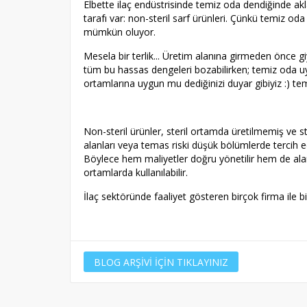
Elbette ilaç endüstrisinde temiz oda dendiğinde akla 
tarafı var: non-steril sarf ürünleri. Çünkü temiz o
mümkün oluyor.
Mesela bir terlik... Üretim alanına girmeden önce giy
tüm bu hassas dengeleri bozabilirken; temiz oda uy
ortamlarına uygun mu dediğinizi duyar gibiyiz :) tem
Non-steril ürünler, steril ortamda üretilmemiş ve st
alanları veya temas riski düşük bölümlerde tercih edi
Böylece hem maliyetler doğru yönetilir hem de alanla
ortamlarda kullanılabilir.
İlaç sektöründe faaliyet gösteren birçok firma ile b
BLOG ARŞİVİ İÇİN TIKLAYINIZ