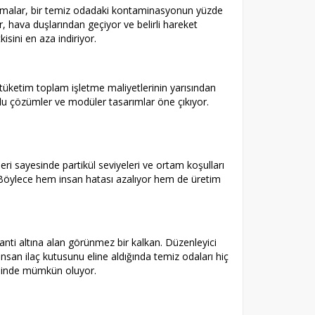
alışmalar, bir temiz odadaki kontaminasyonun yüzde
, hava duşlarından geçiyor ve belirli hareket
isini en aza indiriyor.
u tüketim toplam işletme maliyetlerinin yarısından
flu çözümler ve modüler tasarımlar öne çıkıyor.
ri sayesinde partikül seviyeleri ve ortam koşulları
r. Böylece hem insan hatası azalıyor hem de üretim
ranti altına alan görünmez bir kalkan. Düzenleyici
insan ilaç kutusunu eline aldığında temiz odaları hiç
esinde mümkün oluyor.