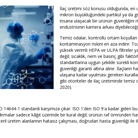
İlaç üretimi söz konusu olduğunda, en uf
mikron büyüklüğündeki partikül ya da g
insana ulaşacak bir ürünün güvenliğini ri
endüstrisinin kamera arkası diyebileceği
Temiz odalar, kontrollü ortam koşulları
kontaminasyon riskini en aza indirir. To
yüksek verimli HEPA ve ULPA filtreler ya
değil; sıcaklık, nem ve basınç gibi fak
standartlarına uygun şekilde sürekli kontr
güvenliği garanti altına alınır. İlaçlar
ulaşana kadar uyulması gereken kuralla
gibi otoriteler de ilaç üretiminde temiz
2020).
 ISO 14644-1 standardı karşımıza çıkar. ISO 1'den ISO 9'a kadar giden bu
flandırmalar sadece kâğıt üzerinde bir kural değil; ürünün raf ömründen h
eril üretim alanlarının hatasız çalışması, doğrudan hasta güvenliği ile ili