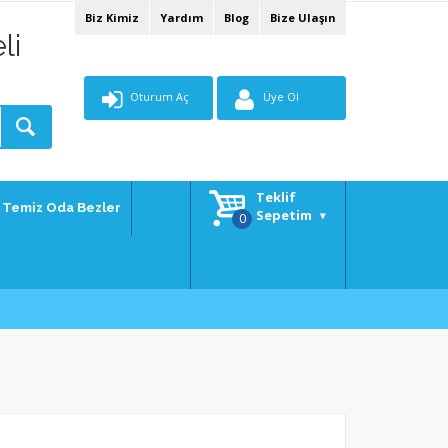
Biz Kimiz
Yardım
Blog
Bize Ulaşın
li
Oturum Aç
Üye Ol
Teklif
Temiz Oda Bezler
Sepetim