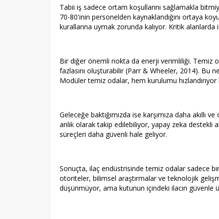
Tabii iş sadece ortam koşullarını sağlamakla bitmi
70-80'inin personelden kaynaklandığını ortaya koyuy
kurallarına uymak zorunda kalıyor. Kritik alanlarda i
Bir diğer önemli nokta da enerji verimliliği. Temiz 
fazlasını oluşturabilir (Parr & Wheeler, 2014). Bu
Modüler temiz odalar, hem kurulumu hızlandırıyor h
Geleceğe baktığımızda ise karşımıza daha akıllı ve 
anlık olarak takip edilebiliyor, yapay zeka destekl
süreçleri daha güvenli hale geliyor.
Sonuçta, ilaç endüstrisinde temiz odalar sadece bir 
otoriteler, bilimsel araştırmalar ve teknolojik geli
düşünmüyor, ama kutunun içindeki ilacın güvenle ü