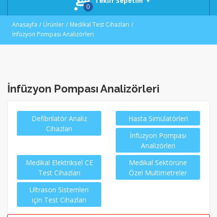
Teklif Sepetim
Anasayfa
Ürünler
Medikal Test Cihazları
İnfüzyon Pompası Analizörleri
İnfüzyon Pompası Analizörleri
Defibrilatör Analiz
Hasta Simülatörleri
Cihazları
İnfüzyon Pompası
Analizörleri
Medikal Elektriksel CE
Medikal Sektörüne
Test Cihazları
Özel Multimetreler
Ultrason Sistemleri
için Test Cihazları