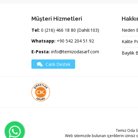
Müşteri Hizmetleri
Hakkı
Tel:
0 (216) 466 18 80 (Dahili:103)
Neden Bi
Whatsapp:
+90 542 204 51 92
Kalite P
E-Posta:
info@temizodasarf.com
Bayilik 
Canlı Destek
Temiz Oda S
Web sitemizde bulunan içeriklerin izinsiz 