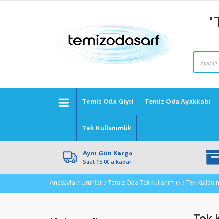
"
Temiz Oda Giysi
Temiz Oda Ayakkabı
Tek Kullanımlık
Aynı Gün Kargo
Saat 15:00'a kadar
Anasayfa
Ürünler
Temiz Oda Tek Kullanımlık
Tek Kullanım
Tek K