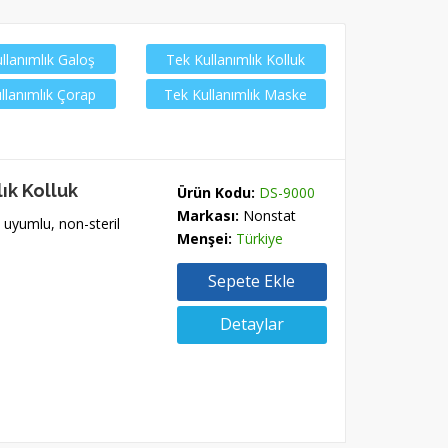
llanımlık Galoş
Tek Kullanımlık Kolluk
llanımlık Çorap
Tek Kullanımlık Maske
ık Kolluk
Ürün Kodu:
DS-9000
Markası:
Nonstat
 uyumlu, non-steril
Menşei:
Türkiye
Sepete Ekle
Detaylar