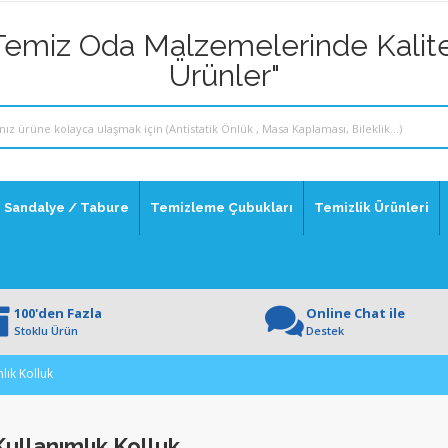
Temiz Oda Malzemelerinde Kalite
Ürünler"
Sandalye / Tabure
Temizleme Çubukları
Temizlik Ürünleri
100'den Fazla
Online Chat ile
Stoklu Ürün
Destek
lık Kolluk
ullanımlık Kolluk