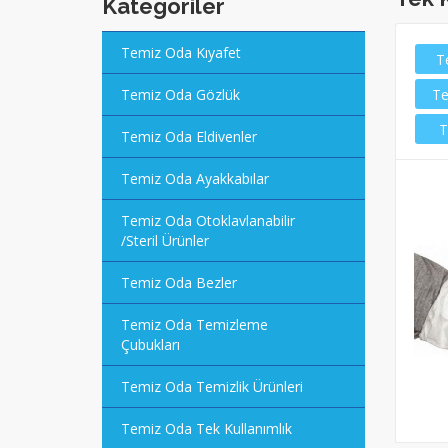
Kategoriler
Temiz Oda Kıyafet
T
Temiz Oda Gözlük
Te
T
Temiz Oda Eldivenler
Temiz Oda Ayakkabılar
Temiz Oda Otoklavlanabilir
/Steril Ürünler
Temiz Oda Bezler
Temiz Oda Temizleme
Çubukları
Temiz Oda Temizlik Ürünleri
Temiz Oda Tek Kullanımlık