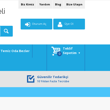
Biz Kimiz
Yardım
Blog
Bize Ulaşın
li
Oturum Aç
Üye Ol
Teklif
Temiz Oda Bezler
Sepetim
Güvenilir Tedarikçi
10 Yıldan Fazla Tecrübe