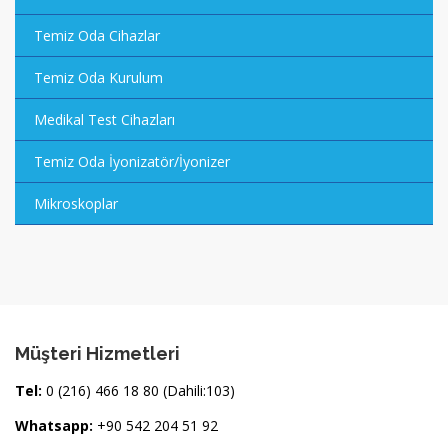
Temiz Oda Cihazlar
Temiz Oda Kurulum
Medikal Test Cihazları
Temiz Oda İyonizatör/İyonizer
Mikroskoplar
Müşteri Hizmetleri
Tel:
0 (216) 466 18 80 (Dahili:103)
Whatsapp:
+90 542 204 51 92